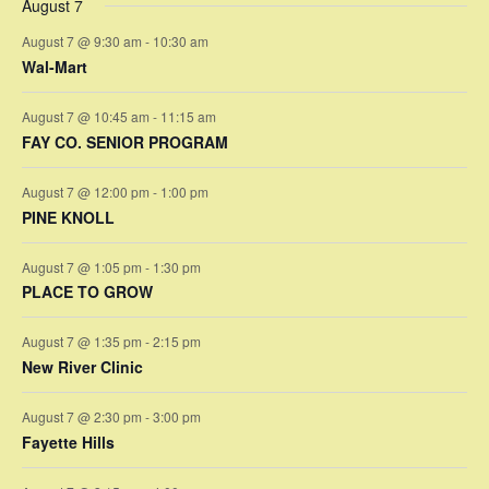
n
n
n
n
n
n
n
August 7
s
e
s
e
s
e
s
e
s
e
s
e
s
e
t
t
t
t
t
t
t
r
August 7 @ 9:30 am
-
10:30 am
n
n
n
n
n
n
n
s
s
s
s
s
s
s
Wal-Mart
t
t
t
t
t
t
t
o
s
s
s
s
s
s
s
August 7 @ 10:45 am
-
11:15 am
f
FAY CO. SENIOR PROGRAM
E
August 7 @ 12:00 pm
-
1:00 pm
v
PINE KNOLL
e
August 7 @ 1:05 pm
-
1:30 pm
PLACE TO GROW
n
August 7 @ 1:35 pm
-
2:15 pm
t
New River Clinic
s
August 7 @ 2:30 pm
-
3:00 pm
Fayette Hills